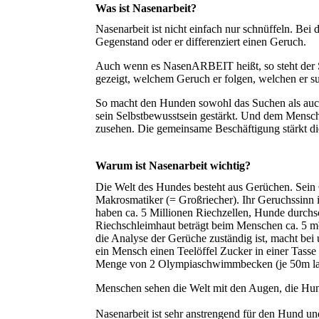
Was ist Nasenarbeit?
Nasenarbeit ist nicht einfach nur schnüffeln. Bei
Gegenstand oder er differenziert einen Geruch.
Auch wenn es NasenARBEIT heißt, so steht der 
gezeigt, welchem Geruch er folgen, welchen er su
So macht den Hunden sowohl das Suchen als auc
sein Selbstbewusstsein gestärkt. Und dem Mensc
zusehen. Die gemeinsame Beschäftigung stärkt 
Warum ist Nasenarbeit wichtig?
Die Welt des Hundes besteht aus Gerüchen. Sein G
Makrosmatiker (= Großriecher). Ihr Geruchssinn
haben ca. 5 Millionen Riechzellen, Hunde durchsc
Riechschleimhaut beträgt beim Menschen ca. 5 m²
die Analyse der Gerüche zuständig ist, macht b
ein Mensch einen Teelöffel Zucker in einer Tasse
Menge von 2 Olympiaschwimmbecken (je 50m lan
Menschen sehen die Welt mit den Augen, die Hun
Nasenarbeit ist sehr anstrengend für den Hund un